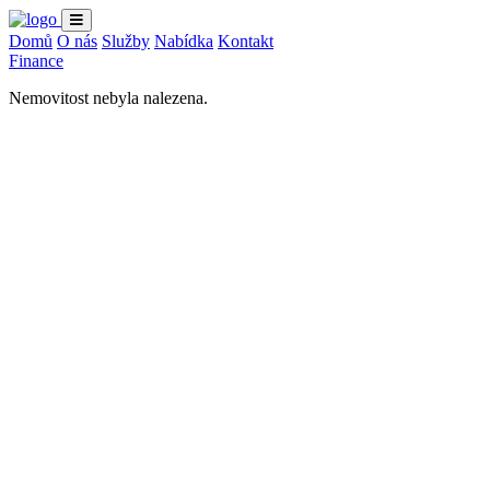
Domů
O nás
Služby
Nabídka
Kontakt
Finance
Nemovitost nebyla nalezena.