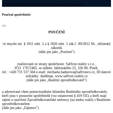
© 2024 Saffron Reality. Všechna práva vyhrazena.
Poučení spotřebitele
POUČENÍ
ve smyslu ust. § 1811 odst. 2 a § 1820 odst. 1 zák.č. 89/2012 Sb., občanský
zákoník
(dále jen jako „Poučení“)
realizované ze strany společnosti: Saffron reality s.r.o.,
IČO: 17672465, se sídlem: Jablonského 23, 326 00, Plzeň,
tel.: +420 731 537 504 e-mail: michaela.badurova@saffronco.cz, ID datové
schránky: dus8mqe, www.saffron-reality.cz
(dále jen jako „Realitní zprostředkovatel“)
a adresované všem potencionálním klientům Realitního zprostředkovatele,
kteří jsou v postavení spotřebitelů (viz ustanovení § 419 OZ) a kteří mají
zájem o uzavření Zprostředkovatelské smlouvy (na úseku realit) s Realitním
zprostředkovatelem
(dále jen jako „Zájemce“)