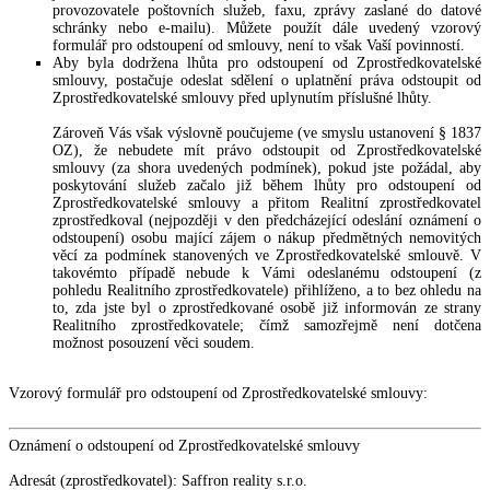
provozovatele poštovních služeb, faxu, zprávy zaslané do datové
schránky nebo e-mailu). Můžete použít dále uvedený vzorový
formulář pro odstoupení od smlouvy, není to však Vaší povinností.
Aby byla dodržena lhůta pro odstoupení od Zprostředkovatelské
smlouvy, postačuje odeslat sdělení o uplatnění práva odstoupit od
Zprostředkovatelské smlouvy před uplynutím příslušné lhůty.
Zároveň Vás však výslovně poučujeme (ve smyslu ustanovení § 1837
OZ), že nebudete mít právo odstoupit od Zprostředkovatelské
smlouvy (za shora uvedených podmínek), pokud jste požádal, aby
poskytování služeb začalo již během lhůty pro odstoupení od
Zprostředkovatelské smlouvy a přitom Realitní zprostředkovatel
zprostředkoval (nejpozději v den předcházející odeslání oznámení o
odstoupení) osobu mající zájem o nákup předmětných nemovitých
věcí za podmínek stanovených ve Zprostředkovatelské smlouvě. V
takovémto případě nebude k Vámi odeslanému odstoupení (z
pohledu Realitního zprostředkovatele) přihlíženo, a to bez ohledu na
to, zda jste byl o zprostředkované osobě již informován ze strany
Realitního zprostředkovatele; čímž samozřejmě není dotčena
možnost posouzení věci soudem.
Vzorový formulář pro odstoupení od Zprostředkovatelské smlouvy:
Oznámení o odstoupení od Zprostředkovatelské smlouvy
Adresát (zprostředkovatel): Saffron reality s.r.o.