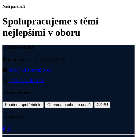
Naši partneři
Spolupracujeme s těmi
nejlepšími v oboru
Saffron Reality
Jablonského 23, 326 00 Plzeň
info@saffronreality.cz
+420 725 882 642
Právní informace
Poučení spotřebitele
Ochrana osobních údajů
GDPR
Sledujte nás