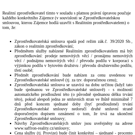
Realitní zprostředkovatel tímto v souladu s platnou právní úpravou poučuje
každého konkrétního Zájemce (v souvislosti se Zprostředkovatelskou
smlouvou, kterou Zájemce hodlá uzavřít s Realitním prostředkovatelem) o
tom, že:
Zprostředkovatelská smlouva spadá pod režim zák.č. 39/2020 Sb.,
zákon o realitním zprostředkování;
Předmětem služby nabízené Realitním zprostředkovatelem má být
zprostředkování: prodeje nemovitých věcí / pronájmu nemovitých
věcí / podnájmu nemovitých věcí / převodu podílu v korporaci s
výjimkou podílu v bytovém družstvu / převodu družstevního podílu,
třetí osobě;
Předmět zprostředkování bude nabízen za cenu uvedenou ve
Zprostředkovatelské smlouvě (tj. za tzv. doporučenou cenu);
Zprostředkovatelská smlouva se uzavírá na dobu určitou (když tato
bude sjednanou ve Zprostředkovatelské smlouvě) - s možností
automatického prodloužení této (o původně sjednanou délku trvání
této), pokud alespoň jedna ze smluvních stran ve lhůtě minimálně 7
dnů před koncem sjednané doby (byť prodloužené) trvání
Zprostředkovatelské smlouvy nedoručí druhé smluvní straně
doporučeným dopisem oznámení o tom, že trvá na ukončení
Zprostředkovatelské smlouvy;
Návrhy Zprostředkovatelských smluv jsou uveřejněny na adrese
www.saffron-reality.cz/smlouvy;
Cena služby (tj. Provize) bude činit konkrétní – sjednané - procento