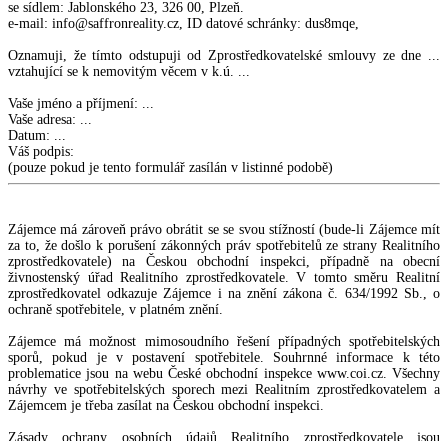
se sídlem: Jablonského 23, 326 00, Plzeň.
e-mail: info@saffronreality.cz, ID datové schránky: dus8mqe,
Oznamuji, že tímto odstupuji od Zprostředkovatelské smlouvy ze dne ...
vztahující se k nemovitým věcem v k.ú. ...
Vaše jméno a příjmení: ...
Vaše adresa: ...
Datum: ...
Váš podpis:
(pouze pokud je tento formulář zasílán v listinné podobě)
Zájemce má zároveň právo obrátit se se svou stížností (bude-li Zájemce mít
za to, že došlo k porušení zákonných práv spotřebitelů ze strany Realitního
zprostředkovatele) na Českou obchodní inspekci, případně na obecní
živnostenský úřad Realitního zprostředkovatele. V tomto směru Realitní
zprostředkovatel odkazuje Zájemce i na znění zákona č. 634/1992 Sb., o
ochraně spotřebitele, v platném znění.
Zájemce má možnost mimosoudního řešení případných spotřebitelských
sporů, pokud je v postavení spotřebitele. Souhrnné informace k této
problematice jsou na webu České obchodní inspekce www.coi.cz. Všechny
návrhy ve spotřebitelských sporech mezi Realitním zprostředkovatelem a
Zájemcem je třeba zasílat na Českou obchodní inspekci.
Zásady ochrany osobních údajů Realitního zprostředkovatele jsou