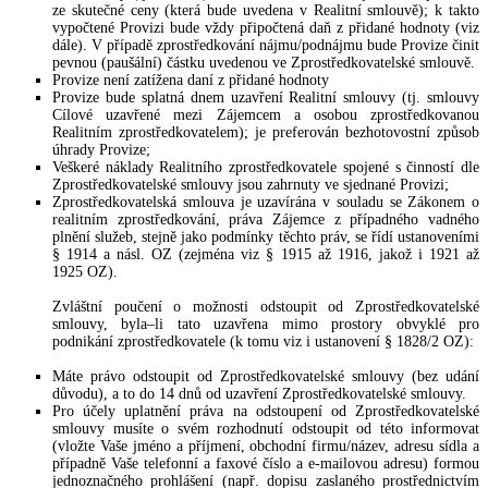
ze skutečné ceny (která bude uvedena v Realitní smlouvě); k takto
vypočtené Provizi bude vždy připočtená daň z přidané hodnoty (viz
dále). V případě zprostředkování nájmu/podnájmu bude Provize činit
pevnou (paušální) částku uvedenou ve Zprostředkovatelské smlouvě.
Provize není zatížena daní z přidané hodnoty
Provize bude splatná dnem uzavření Realitní smlouvy (tj. smlouvy
Cílové uzavřené mezi Zájemcem a osobou zprostředkovanou
Realitním zprostředkovatelem); je preferován bezhotovostní způsob
úhrady Provize;
Veškeré náklady Realitního zprostředkovatele spojené s činností dle
Zprostředkovatelské smlouvy jsou zahrnuty ve sjednané Provizi;
Zprostředkovatelská smlouva je uzavírána v souladu se Zákonem o
realitním zprostředkování, práva Zájemce z případného vadného
plnění služeb, stejně jako podmínky těchto práv, se řídí ustanoveními
§ 1914 a násl. OZ (zejména viz § 1915 až 1916, jakož i 1921 až
1925 OZ).
Zvláštní poučení o možnosti odstoupit od Zprostředkovatelské
smlouvy, byla–li tato uzavřena mimo prostory obvyklé pro
podnikání zprostředkovatele (k tomu viz i ustanovení § 1828/2 OZ):
Máte právo odstoupit od Zprostředkovatelské smlouvy (bez udání
důvodu), a to do 14 dnů od uzavření Zprostředkovatelské smlouvy.
Pro účely uplatnění práva na odstoupení od Zprostředkovatelské
smlouvy musíte o svém rozhodnutí odstoupit od této informovat
(vložte Vaše jméno a příjmení, obchodní firmu/název, adresu sídla a
případně Vaše telefonní a faxové číslo a e-mailovou adresu) formou
jednoznačného prohlášení (např. dopisu zaslaného prostřednictvím