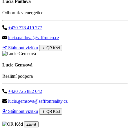
Lucia Paitlová
Odborník v energetice
+420 778 419 777
lucia.paitlova@saffronco.cz
📇 Stáhnout vizitku
📱 QR Kód
Lucie Gemsová
Realitní podpora
+420 725 882 642
lucie.gemsova@saffronreality.cz
📇 Stáhnout vizitku
📱 QR Kód
Zavřít